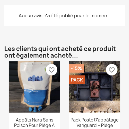
Aucun avis n'a été publié pour le moment.
Les clients qui ont acheté ce produit
ont également acheté...
-15%
favorite_border
favorite_border
PACK
Aperçu rapide
Aperçu rapide


Appâts Nara Sans
Pack Poste D'appâtage
Poison Pour Piège À
Vanguard + Piège