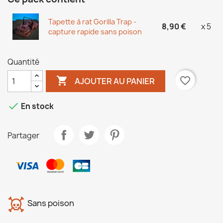
Tapette à rat Gorilla Trap -
8,90 €
x 5
capture rapide sans poison
Quantité

favorite_border
AJOUTER AU PANIER

En stock
Partager
Sans poison