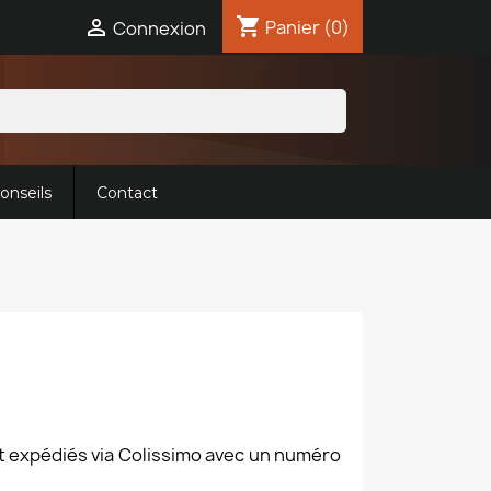
shopping_cart

Panier
(0)
Connexion
onseils
Contact
nt expédiés via Colissimo avec un numéro