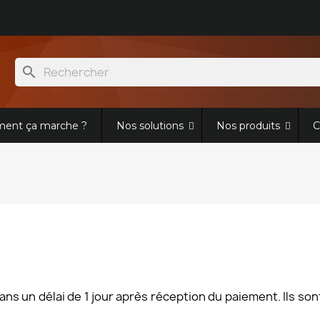
search
ent ça marche ?
Nos solutions
Nos produits
C
ns un délai de 1 jour après réception du paiement. Ils so